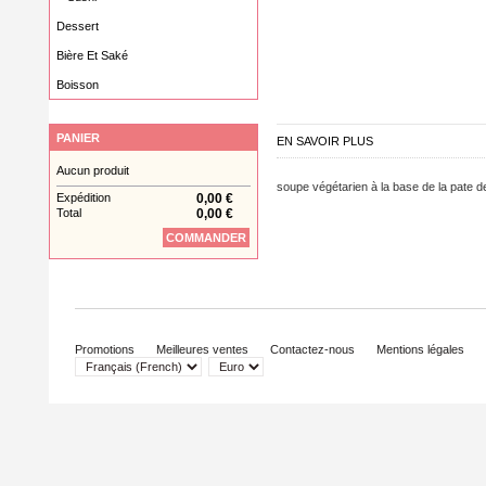
Dessert
Bière Et Saké
Boisson
PANIER
EN SAVOIR PLUS
Aucun produit
soupe végétarien à la base de la pate d
Expédition
0,00 €
Total
0,00 €
COMMANDER
Promotions
Meilleures ventes
Contactez-nous
Mentions légales