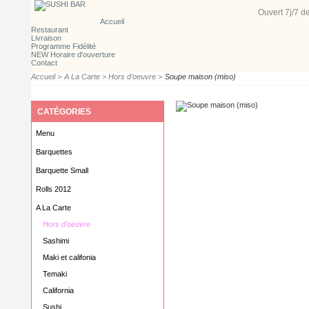
Ouvert 7j/7
d
Accueil
Restaurant
Livraison
Programme Fidélité
NEW Horaire d'ouverture
Contact
Accueil
>
A La Carte
>
Hors d'oeuvre
>
Soupe maison (miso)
CATÉGORIES
Menu
Barquettes
Barquette Small
Rolls 2012
A La Carte
Hors d'oeuvre
Sashimi
Maki et califonia
Temaki
California
Sushi