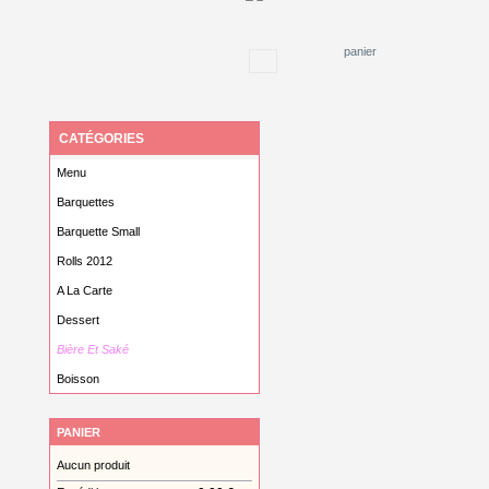
panier
CATÉGORIES
Menu
Barquettes
Barquette Small
Rolls 2012
A La Carte
Dessert
Bière Et Saké
Boisson
PANIER
Aucun produit