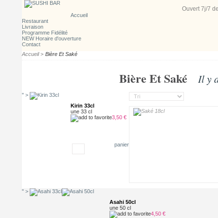
Ouvert 7j/7
d
Accueil
Restaurant
Livraison
Programme Fidélité
NEW Horaire d'ouverture
Contact
Accueil
>
Bière Et Saké
Bière Et Saké
Il y 
" >
Kirin 33cl
une 33 cl
3,50 €
panier
" >
Asahi 50cl
une 50 cl
4,50 €