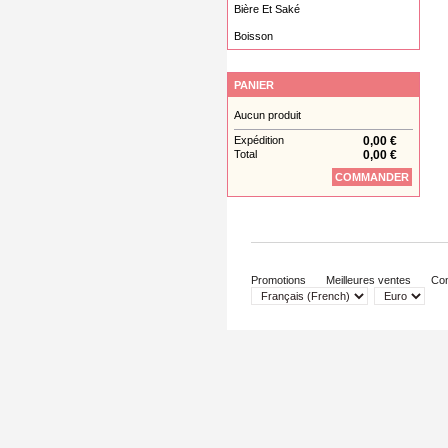
Bière Et Saké
Boisson
PANIER
Aucun produit
Expédition
0,00 €
Total
0,00 €
COMMANDER
Promotions
Meilleures ventes
Con