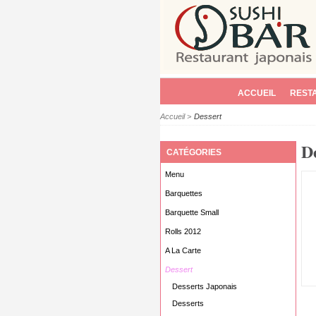
ACCUEIL
REST
Accueil
>
Dessert
D
CATÉGORIES
Menu
Barquettes
Barquette Small
Rolls 2012
A La Carte
Dessert
Desserts Japonais
Desserts