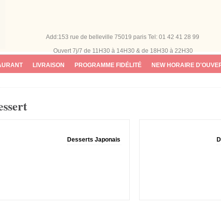
Add:153 rue de belleville 75019 paris
Tel: 01 42 41 28 99
Ouvert 7j/7
de 11H30 à 14H30 & de 18H30 à 22H30
AURANT
LIVRAISON
PROGRAMME FIDÉLITÉ
NEW HORAIRE D'OUVE
essert
Desserts Japonais
D