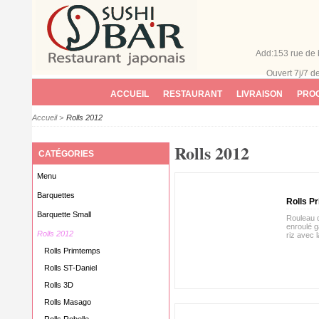
Add:153 rue de 
Ouvert 7j/7
d
ACCUEIL
RESTAURANT
LIVRAISON
PROG
Accueil
>
Rolls 2012
Rolls 2012
CATÉGORIES
Menu
Barquettes
Rolls P
Barquette Small
Rouleau d
enroulé g
Rolls 2012
riz avec l
Rolls Primtemps
Rolls ST-Daniel
Rolls 3D
Rolls Masago