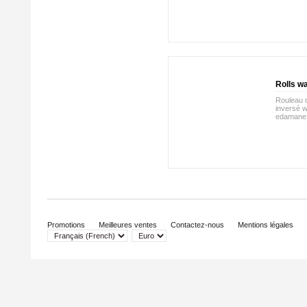
Rolls w
Rouleau d
inversé 
edamane
Promotions
Meilleures ventes
Contactez-nous
Mentions légales