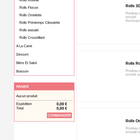
Rolls Robelle
Rolls 3
Rolls Flocon
Rouleau d
Rolls Omelette
enrobé
thon/sau
Rolls Primtemps Ciboulette
Rolls wasabi
Rolls Croustillant
A La Carte
Dessert
Bière Et Saké
Rolls R
Rouleau d
Boisson
enrobé 
PANIER
Aucun produit
Expédition
0,00 €
Total
0,00 €
COMMANDER
Rolls O
Rouleau d
enroulé o