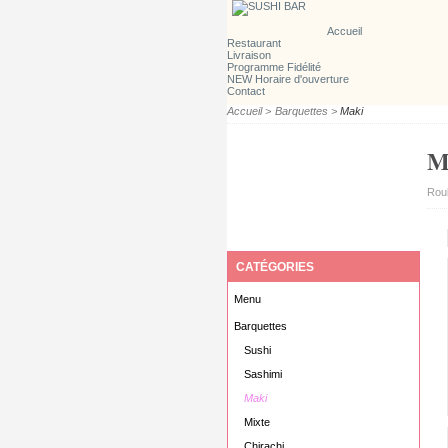
Accueil
Restaurant
Livraison
Programme Fidélité
NEW Horaire d'ouverture
Contact
Accueil
>
Barquettes
>
Maki
M
Roul
CATÉGORIES
Menu
Barquettes
Sushi
Sashimi
Maki
Mixte
Chirachi