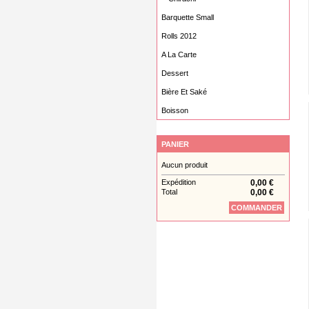
Barquette Small
Rolls 2012
A La Carte
Dessert
Bière Et Saké
Boisson
PANIER
Aucun produit
Expédition
0,00 €
Total
0,00 €
COMMANDER