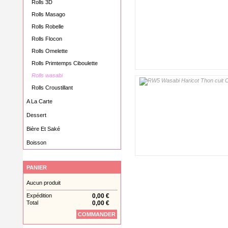
Rolls 3D
Rolls Masago
Rolls Robelle
Rolls Flocon
Rolls Omelette
Rolls Primtemps Ciboulette
Rolls wasabi
Rolls Croustillant
A La Carte
Dessert
Bière Et Saké
Boisson
PANIER
Aucun produit
Expédition
0,00 €
Total
0,00 €
COMMANDER