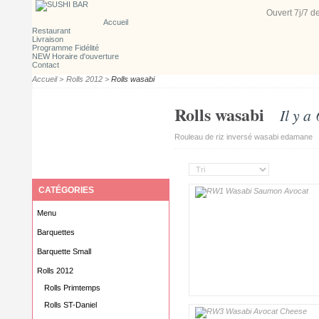
Ouvert 7j/7
d
Accueil
Restaurant
Livraison
Programme Fidélité
NEW Horaire d'ouverture
Contact
Accueil
>
Rolls 2012
>
Rolls wasabi
Rolls wasabi
Il y a
Rouleau de riz inversé wasabi edamane
CATÉGORIES
Menu
Barquettes
Barquette Small
Rolls 2012
Rolls Primtemps
Rolls ST-Daniel