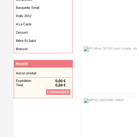
Barquette Small
Rolls 2012
A La Carte
Dessert
Bière Et Saké
Boisson
PANIER
Aucun produit
Expédition
0,00 €
Total
0,00 €
COMMANDER