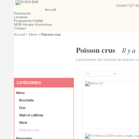
Ouvert 7j/7
d
Accueil
Restaurant
Livraison
Programme Fidélité
NEW Horaire d'ouverture
Contact
Accueil
>
Menu
>
Poisson crus
Poisson crus
Il y a
L'assortiment des tranches de poisson cr
CATÉGORIES
Menu
Brochette
Duo
Maki et califonia
Mixte
Poisson crus
Barquettes