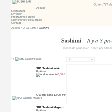
Ouvert 7j/7
d
Accueil
Restaurant
Livraison
Programme Fidélité
NEW Horaire d'ouverture
Contact
Accueil
>
A La Carte
>
Sashimi
Sashimi
Il y a 8 pro
Tranche de poisson cru servis par 8 tran
" >
SH1 Sashimi saké
8 pièces
8,00 €
Ouverte dans 13h23 min
SH2 Sashimi Maguro
8 pièces