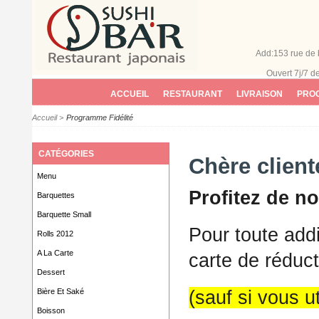
Add:153 rue de 
Ouvert 7j/7
d
ACCUEIL
RESTAURANT
LIVRAISON
PROG
Accueil
>
Programme Fidélité
CATÉGORIES
Chère cliente
Menu
Profitez de no
Barquettes
Barquette Small
Pour toute add
Rolls 2012
A La Carte
carte de réduc
Dessert
(sauf si vous ut
Bière Et Saké
Boisson