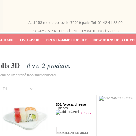
Add:153 rue de belleville 75019 paris
Tel: 01 42 41 28 99
Ouvert 7j/7
de 11H30 à 14H30 & de 18H30 à 22H30
AURANT
LIVRAISON
PROGRAMME FIDÉLITÉ
NEW HORAIRE D'OUVE
olls 3D
Il y a 2 produits.
eau de riz enrobé thon/saumon/dorad
3D1 Avocat cheese
6 pièces
6,50 €
Ouverte dans 9h44