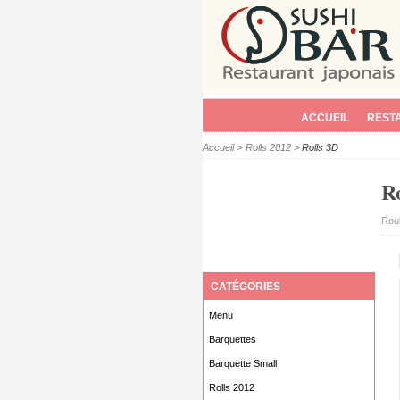
ACCUEIL
REST
Accueil
>
Rolls 2012
>
Rolls 3D
R
Roul
CATÉGORIES
Menu
Barquettes
Barquette Small
Rolls 2012