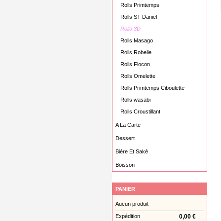
Rolls Primtemps
Rolls ST-Daniel
Rolls 3D
Rolls Masago
Rolls Robelle
Rolls Flocon
Rolls Omelette
Rolls Primtemps Ciboulette
Rolls wasabi
Rolls Croustillant
A La Carte
Dessert
Bière Et Saké
Boisson
PANIER
Aucun produit
Expédition
0,00 €