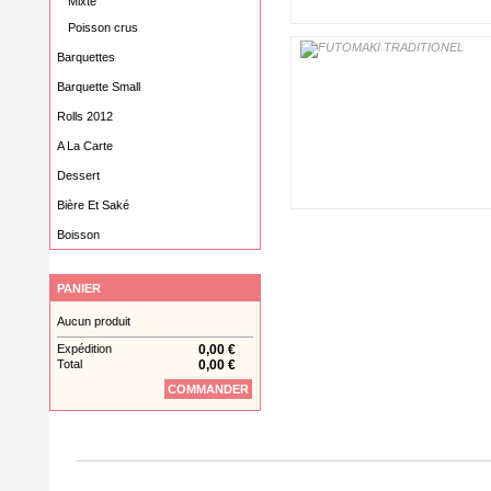
Mixte
Poisson crus
Barquettes
Barquette Small
Rolls 2012
A La Carte
Dessert
Bière Et Saké
Boisson
PANIER
Aucun produit
Expédition
0,00 €
Total
0,00 €
COMMANDER