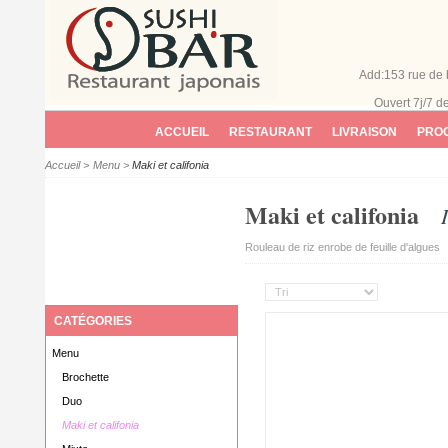
Add:153 rue de 
Ouvert 7j/7
d
ACCUEIL
RESTAURANT
LIVRAISON
PROG
Accueil
>
Menu
>
Maki et califonia
Maki et califonia
Rouleau de riz enrobe de feuille d'algues
CATÉGORIES
Menu
Brochette
Duo
Maki et califonia