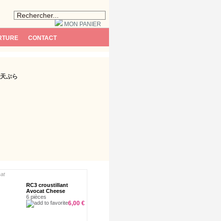
IDENTIFIEZ-VOUS
MON PANIER
RTURE
CONTACT
a/天ぷら
RC3 croustillant
Avocat Cheese
6 pièces
6,00 €