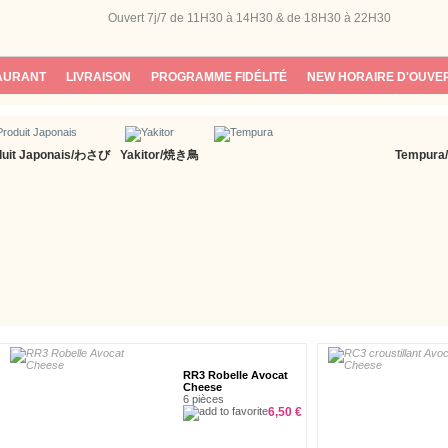
Ouvert 7j/7
de 11H30 à 14H30 & de 18H30 à 22H30
AURANT
LIVRAISON
PROGRAMME FIDÉLITÉ
NEW HORAIRE D'OUVE
duit Japonais/わさび
Yakitor/焼き鳥
Tempur
RR3 Robelle Avocat
Cheese
6 pièces
6,50 €