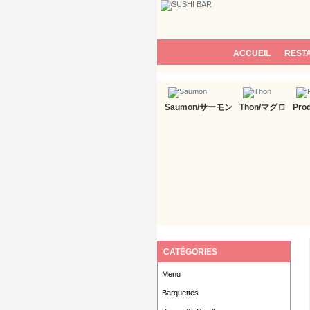
ACCUEIL
REST
Saumon/サーモン
Thon/マグロ
Pro
CATÉGORIES
Menu
Barquettes