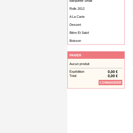
Barquette Small
Rolls 2012
A La Carte
Dessert
Bière Et Saké
Boisson
PANIER
Aucun produit
Expédition
0,00 €
Total
0,00 €
COMMANDER