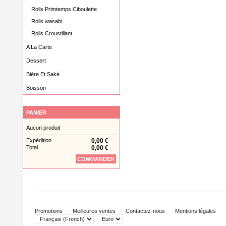
Rolls Primtemps Ciboulette
Rolls wasabi
Rolls Croustillant
A La Carte
Dessert
Bière Et Saké
Boisson
PANIER
Aucun produit
Expédition
0,00 €
Total
0,00 €
COMMANDER
Promotions
Meilleures ventes
Contactez-nous
Mentions légales