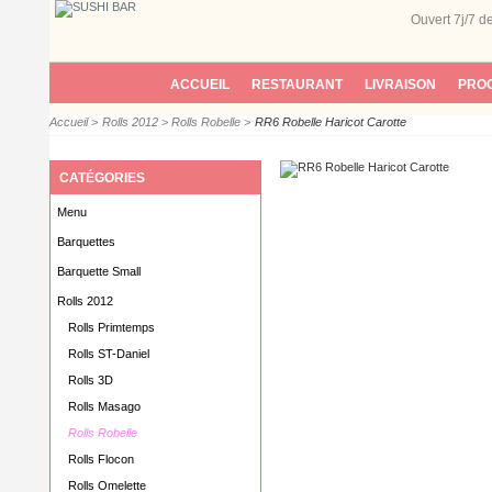
Ouvert 7j/7
d
ACCUEIL
RESTAURANT
LIVRAISON
PROG
Accueil
>
Rolls 2012
>
Rolls Robelle
>
RR6 Robelle Haricot Carotte
CATÉGORIES
Menu
Barquettes
Barquette Small
Rolls 2012
Rolls Primtemps
Rolls ST-Daniel
Rolls 3D
Rolls Masago
Rolls Robelle
Rolls Flocon
Rolls Omelette