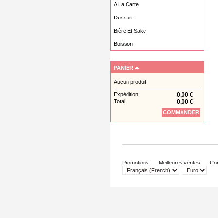
A La Carte
Dessert
Bière Et Saké
Boisson
PANIER
Aucun produit
Expédition
0,00 €
Total
0,00 €
COMMANDER
Promotions
Meilleures ventes
Con