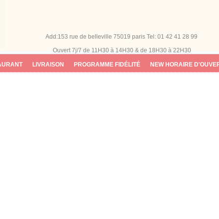
Add:153 rue de belleville 75019 paris
Tel: 01 42 41 28 99
Ouvert 7j/7
de 11H30 à 14H30 & de 18H30 à 22H30
AURANT
LIVRAISON
PROGRAMME FIDÉLITÉ
NEW HORAIRE D'OUVE